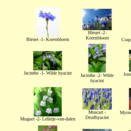
Bleuet -2-
Korenbloem
Bleuet -1- Korenbloem
Coque
Jacinthe -1- Wilde hyacint
Jonq
Jacinthe -2- Wilde
hyacint
Muscari -
Myoso
Druifhyacint
Muguet -2- Lelietje-van-dalen