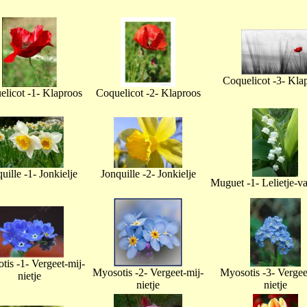
Coquelicot -3- Kla
licot -1- Klaproos
Coquelicot -2- Klaproos
uille -1- Jonkielje
Jonquille -2- Jonkielje
Muguet -1- Lelietje-v
tis -1- Vergeet-mij-
Myosotis -2- Vergeet-mij-
Myosotis -3- Vergee
nietje
nietje
nietje