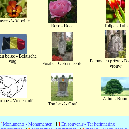
nsée -3- Viooltje
Rose - Roos
Tulipe - Tulp
u belge - Belgische
Femme en prière - B
vlag
Fusillé - Gefusilleerde
vrouw
Arbre - Boom
ombe - Vredesduif
Tombe -2- Graf
[
[
Monuments - Monumenten
[
[
[
En souvenir - Ter herinnering