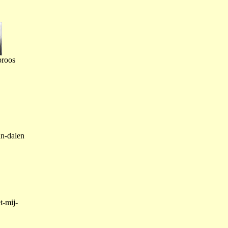
proos
an-dalen
t-mij-