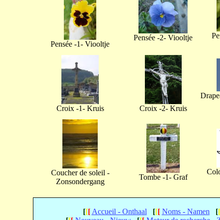
Pe
Pensée -2- Viooltje
Pensée -1- Viooltje
Drapea
Croix -1- Kruis
Croix -2- Kruis
Col
Coucher de soleil -
Tombe -1- Graf
Zonsondergang
[
[
[
Accueil - Onthaal
[
[
[
Noms - Namen
[