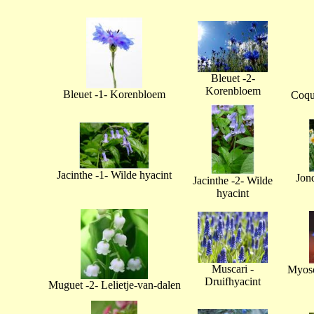
Bleuet -2-
Korenbloem
Bleuet -1- Korenbloem
Coque
Jacinthe -1- Wilde hyacint
Jonq
Jacinthe -2- Wilde
hyacint
Muscari -
Myoso
Druifhyacint
Muguet -2- Lelietje-van-dalen