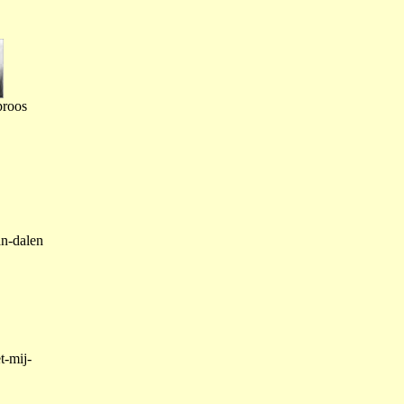
proos
an-dalen
t-mij-