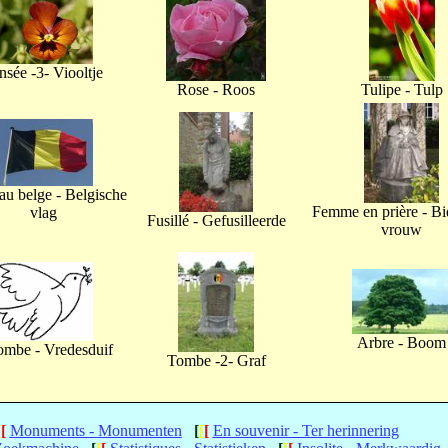
nsée -3- Viooltje
Rose - Roos
Tulipe - Tulp
u belge - Belgische
Femme en prière - B
vlag
Fusillé - Gefusilleerde
vrouw
Arbre - Boom
ombe - Vredesduif
Tombe -2- Graf
[
[
Monuments - Monumenten
[
[
[
En souvenir - Ter herinnering