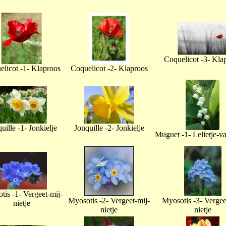
Coquelicot -3- Kla
licot -1- Klaproos
Coquelicot -2- Klaproos
uille -1- Jonkielje
Jonquille -2- Jonkielje
Muguet -1- Lelietje-v
tis -1- Vergeet-mij-
Myosotis -2- Vergeet-mij-
Myosotis -3- Vergee
nietje
nietje
nietje