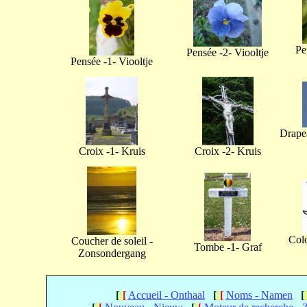
Pe
Pensée -2- Viooltje
Pensée -1- Viooltje
Drapea
Croix -1- Kruis
Croix -2- Kruis
Col
Coucher de soleil -
Tombe -1- Graf
Zonsondergang
[
[
[
Accueil - Onthaal
[
[
[
Noms - Namen
[