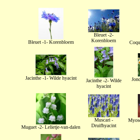
Bleuet -2-
Korenbloem
Bleuet -1- Korenbloem
Coque
Jacinthe -1- Wilde hyacint
Jonq
Jacinthe -2- Wilde
hyacint
Muscari -
Myoso
Druifhyacint
Muguet -2- Lelietje-van-dalen