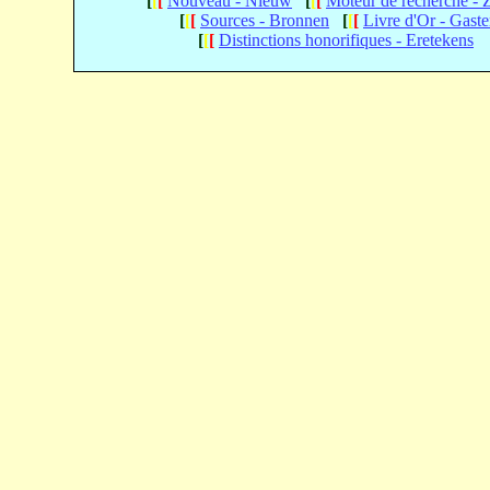
[
[
[
Nouveau - Nieuw
[
[
[
Moteur de recherche -
[
[
[
Sources - Bronnen
[
[
[
Livre d'Or - Gast
[
[
[
Distinctions honorifiques - Eretekens