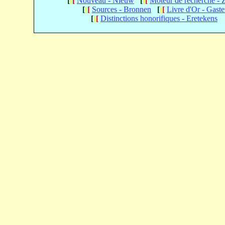
[
[
[
Nouveau - Nieuw
[
[
[
Moteur de recherche -
[
[
[
Sources - Bronnen
[
[
[
Livre d'Or - Gast
[
[
[
Distinctions honorifiques - Eretekens