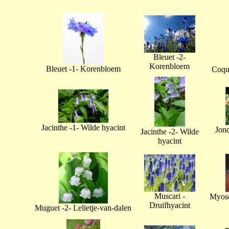
Bleuet -2-
Korenbloem
Bleuet -1- Korenbloem
Coque
Jacinthe -1- Wilde hyacint
Jonq
Jacinthe -2- Wilde
hyacint
Muscari -
Myoso
Druifhyacint
Muguet -2- Lelietje-van-dalen