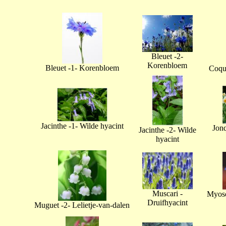
Bleuet -2-
Korenbloem
Bleuet -1- Korenbloem
Coque
Jacinthe -1- Wilde hyacint
Jonq
Jacinthe -2- Wilde
hyacint
Muscari -
Myoso
Druifhyacint
Muguet -2- Lelietje-van-dalen