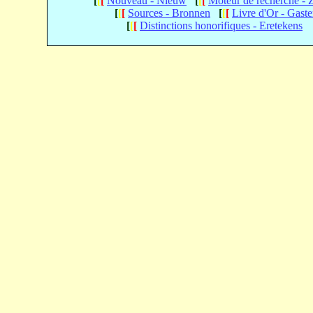
[
[
[
Nouveau - Nieuw
[
[
[
Moteur de recherche -
[
[
[
Sources - Bronnen
[
[
[
Livre d'Or - Gast
[
[
[
Distinctions honorifiques - Eretekens