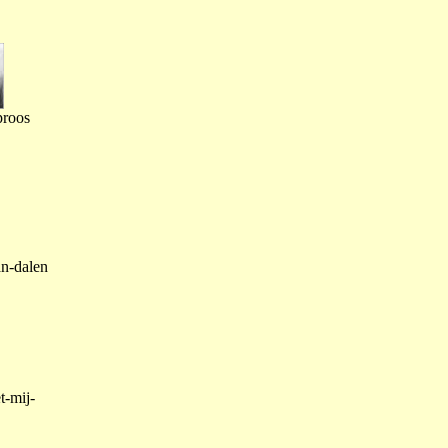
proos
an-dalen
t-mij-