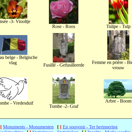
nsée -3- Viooltje
Rose - Roos
Tulipe - Tulp
u belge - Belgische
Femme en prière - B
vlag
Fusillé - Gefusilleerde
vrouw
Arbre - Boom
ombe - Vredesduif
Tombe -2- Graf
[
[
Monuments - Monumenten
[
[
[
En souvenir - Ter herinnering