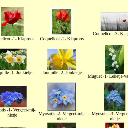
Coquelicot -3- Kla
licot -1- Klaproos
Coquelicot -2- Klaproos
uille -1- Jonkielje
Jonquille -2- Jonkielje
Muguet -1- Lelietje-v
tis -1- Vergeet-mij-
Myosotis -2- Vergeet-mij-
Myosotis -3- Vergee
nietje
nietje
nietje