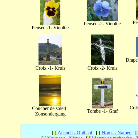
Pe
Pensée -2- Viooltje
Pensée -1- Viooltje
Drapea
Croix -1- Kruis
Croix -2- Kruis
Col
Coucher de soleil -
Tombe -1- Graf
Zonsondergang
[
[
[
Accueil - Onthaal
[
[
[
Noms - Namen
[