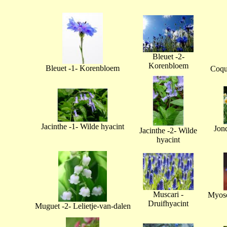
Bleuet -2-
Korenbloem
Bleuet -1- Korenbloem
Coque
Jacinthe -1- Wilde hyacint
Jonq
Jacinthe -2- Wilde
hyacint
Muscari -
Myoso
Druifhyacint
Muguet -2- Lelietje-van-dalen