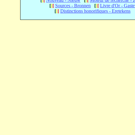
[
[
[
Nouveau - Nieuw
[
[
[
Moteur de recherche -
[
[
[
Sources - Bronnen
[
[
[
Livre d'Or - Gast
[
[
[
Distinctions honorifiques - Eretekens