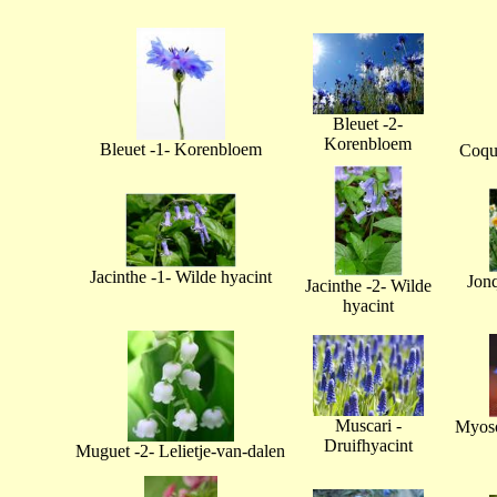
Bleuet -2-
Korenbloem
Bleuet -1- Korenbloem
Coque
Jacinthe -1- Wilde hyacint
Jonq
Jacinthe -2- Wilde
hyacint
Muscari -
Myoso
Druifhyacint
Muguet -2- Lelietje-van-dalen