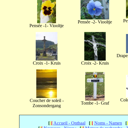
Pe
Pensée -2- Viooltje
Pensée -1- Viooltje
Drapea
Croix -1- Kruis
Croix -2- Kruis
Col
Coucher de soleil -
Tombe -1- Graf
Zonsondergang
[
[
[
Accueil - Onthaal
[
[
[
Noms - Namen
[