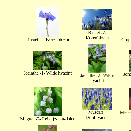
Bleuet -2-
Korenbloem
Bleuet -1- Korenbloem
Coque
Jacinthe -1- Wilde hyacint
Jonq
Jacinthe -2- Wilde
hyacint
Muscari -
Myoso
Druifhyacint
Muguet -2- Lelietje-van-dalen