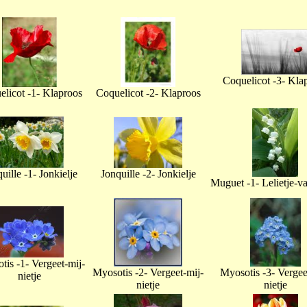
Coquelicot -3- Kla
licot -1- Klaproos
Coquelicot -2- Klaproos
uille -1- Jonkielje
Jonquille -2- Jonkielje
Muguet -1- Lelietje-v
tis -1- Vergeet-mij-
Myosotis -2- Vergeet-mij-
Myosotis -3- Vergee
nietje
nietje
nietje