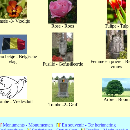
nsée -3- Viooltje
Rose - Roos
Tulipe - Tulp
u belge - Belgische
Femme en prière - B
vlag
Fusillé - Gefusilleerde
vrouw
Arbre - Boom
ombe - Vredesduif
Tombe -2- Graf
[
[
Monuments - Monumenten
[
[
[
En souvenir - Ter herinnering