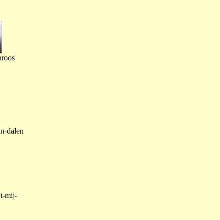
proos
an-dalen
t-mij-