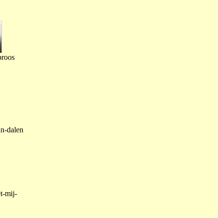
proos
an-dalen
t-mij-