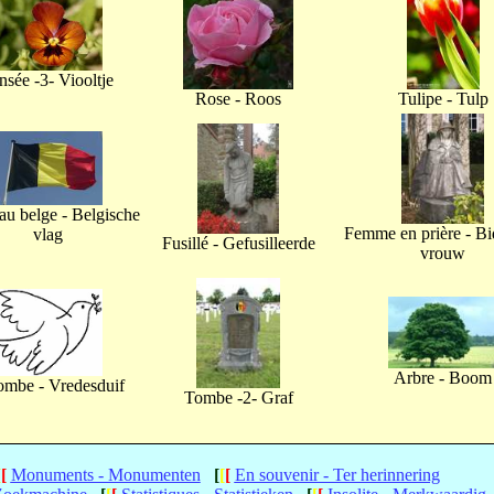
nsée -3- Viooltje
Rose - Roos
Tulipe - Tulp
u belge - Belgische
Femme en prière - B
vlag
Fusillé - Gefusilleerde
vrouw
Arbre - Boom
ombe - Vredesduif
Tombe -2- Graf
[
[
Monuments - Monumenten
[
[
[
En souvenir - Ter herinnering