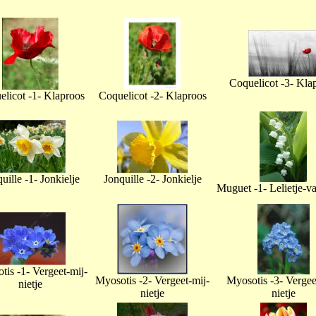
Coquelicot -3- Kla
licot -1- Klaproos
Coquelicot -2- Klaproos
uille -1- Jonkielje
Jonquille -2- Jonkielje
Muguet -1- Lelietje-v
tis -1- Vergeet-mij-
Myosotis -2- Vergeet-mij-
Myosotis -3- Vergee
nietje
nietje
nietje