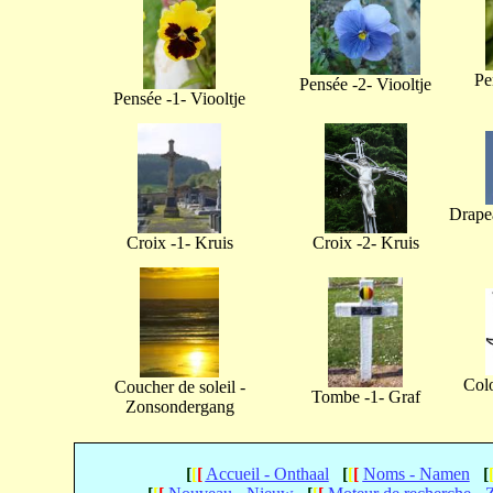
Pe
Pensée -2- Viooltje
Pensée -1- Viooltje
Drapea
Croix -1- Kruis
Croix -2- Kruis
Col
Coucher de soleil -
Tombe -1- Graf
Zonsondergang
[
[
[
Accueil - Onthaal
[
[
[
Noms - Namen
[