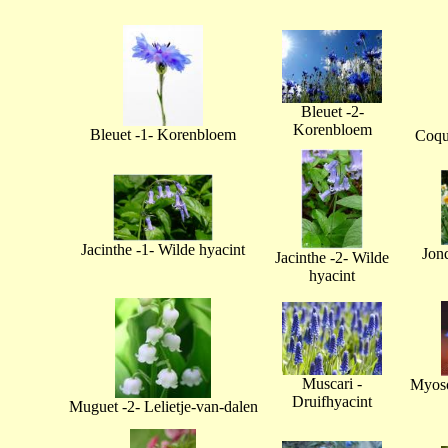
Bleuet -2-
Korenbloem
Bleuet -1- Korenbloem
Coque
Jacinthe -1- Wilde hyacint
Jonq
Jacinthe -2- Wilde
hyacint
Muscari -
Myoso
Druifhyacint
Muguet -2- Lelietje-van-dalen