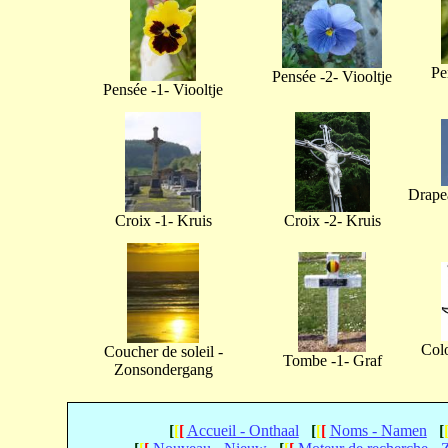
Pe
Pensée -2- Viooltje
Pensée -1- Viooltje
Drapea
Croix -1- Kruis
Croix -2- Kruis
Col
Coucher de soleil -
Tombe -1- Graf
Zonsondergang
[
[
[
Accueil - Onthaal
[
[
[
Noms - Namen
[