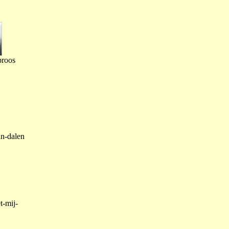
proos
an-dalen
t-mij-