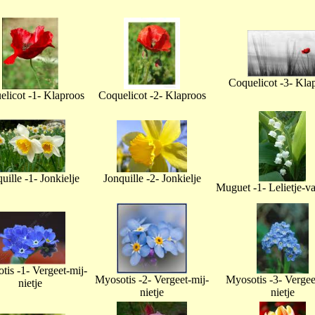
Coquelicot -3- Kla
licot -1- Klaproos
Coquelicot -2- Klaproos
uille -1- Jonkielje
Jonquille -2- Jonkielje
Muguet -1- Lelietje-v
tis -1- Vergeet-mij-
Myosotis -2- Vergeet-mij-
Myosotis -3- Vergee
nietje
nietje
nietje