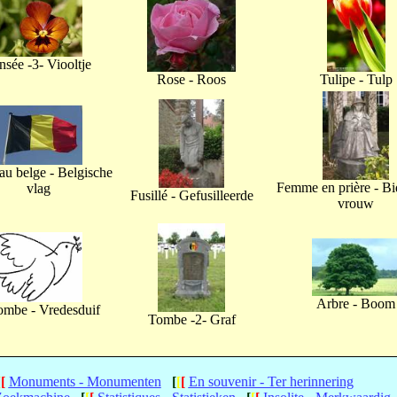
nsée -3- Viooltje
Rose - Roos
Tulipe - Tulp
u belge - Belgische
Femme en prière - B
vlag
Fusillé - Gefusilleerde
vrouw
Arbre - Boom
ombe - Vredesduif
Tombe -2- Graf
[
[
Monuments - Monumenten
[
[
[
En souvenir - Ter herinnering