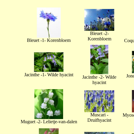
Bleuet -2-
Korenbloem
Bleuet -1- Korenbloem
Coque
Jacinthe -1- Wilde hyacint
Jonq
Jacinthe -2- Wilde
hyacint
Muscari -
Myoso
Druifhyacint
Muguet -2- Lelietje-van-dalen