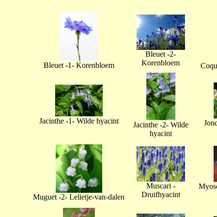
Bleuet -2-
Korenbloem
Bleuet -1- Korenbloem
Coque
Jacinthe -1- Wilde hyacint
Jonq
Jacinthe -2- Wilde
hyacint
Muscari -
Myoso
Druifhyacint
Muguet -2- Lelietje-van-dalen