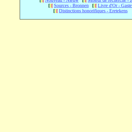
[
[
[
Nouveau - Nieuw
[
[
[
Moteur de recherche -
[
[
[
Sources - Bronnen
[
[
[
Livre d'Or - Gast
[
[
[
Distinctions honorifiques - Eretekens