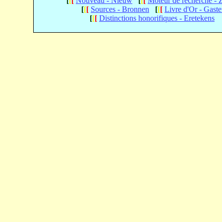
[
[
[
Nouveau - Nieuw
[
[
[
Moteur de recherche -
[
[
[
Sources - Bronnen
[
[
[
Livre d'Or - Gast
[
[
[
Distinctions honorifiques - Eretekens