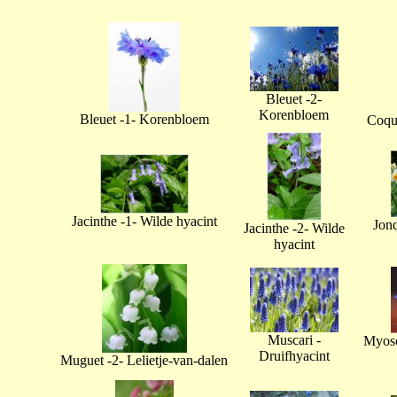
Bleuet -2-
Korenbloem
Bleuet -1- Korenbloem
Coque
Jacinthe -1- Wilde hyacint
Jonq
Jacinthe -2- Wilde
hyacint
Muscari -
Myoso
Druifhyacint
Muguet -2- Lelietje-van-dalen