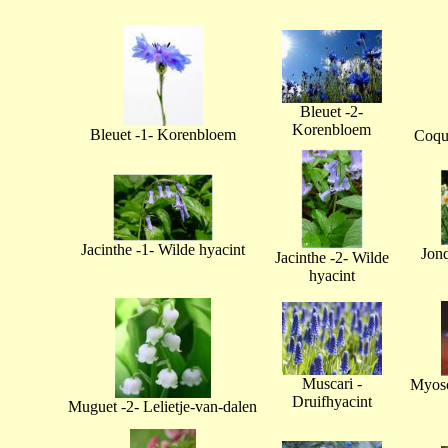
Bleuet -2-
Korenbloem
Bleuet -1- Korenbloem
Coque
Jacinthe -1- Wilde hyacint
Jonq
Jacinthe -2- Wilde
hyacint
Muscari -
Myoso
Druifhyacint
Muguet -2- Lelietje-van-dalen