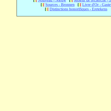
[
[
[
Nouveau - Nieuw
[
[
[
Moteur de recherche -
[
[
[
Sources - Bronnen
[
[
[
Livre d'Or - Gast
[
[
[
Distinctions honorifiques - Eretekens