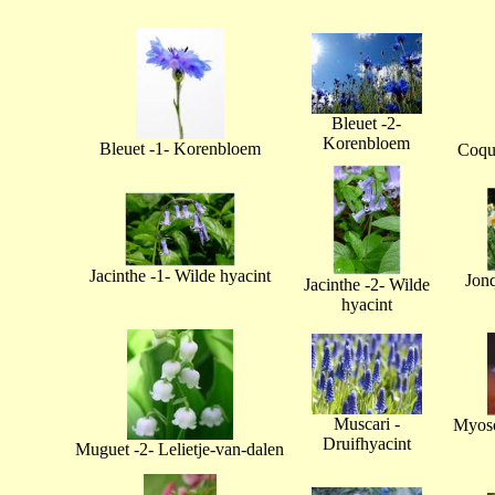
Bleuet -2-
Korenbloem
Bleuet -1- Korenbloem
Coque
Jacinthe -1- Wilde hyacint
Jonq
Jacinthe -2- Wilde
hyacint
Muscari -
Myoso
Druifhyacint
Muguet -2- Lelietje-van-dalen