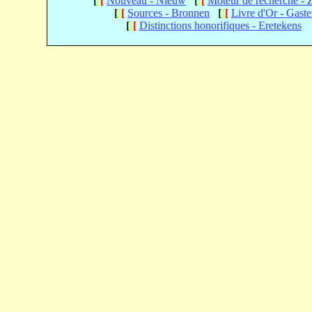
[
[
[
Nouveau - Nieuw
[
[
[
Moteur de recherche -
[
[
[
Sources - Bronnen
[
[
[
Livre d'Or - Gast
[
[
[
Distinctions honorifiques - Eretekens