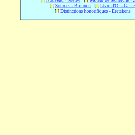
[
[
[
Nouveau - Nieuw
[
[
[
Moteur de recherche -
[
[
[
Sources - Bronnen
[
[
[
Livre d'Or - Gast
[
[
[
Distinctions honorifiques - Eretekens