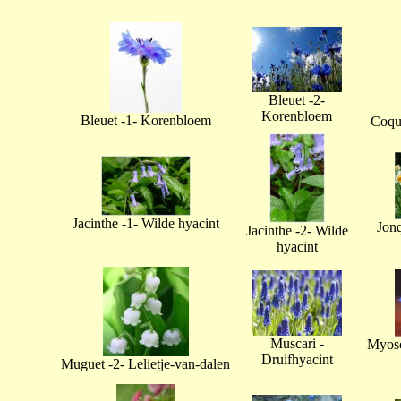
Bleuet -2-
Korenbloem
Bleuet -1- Korenbloem
Coque
Jacinthe -1- Wilde hyacint
Jonq
Jacinthe -2- Wilde
hyacint
Muscari -
Myoso
Druifhyacint
Muguet -2- Lelietje-van-dalen