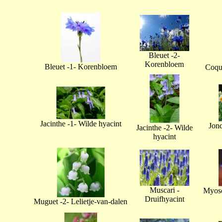
Bleuet -2-
Korenbloem
Bleuet -1- Korenbloem
Coque
Jacinthe -1- Wilde hyacint
Jonq
Jacinthe -2- Wilde
hyacint
Muscari -
Myoso
Druifhyacint
Muguet -2- Lelietje-van-dalen