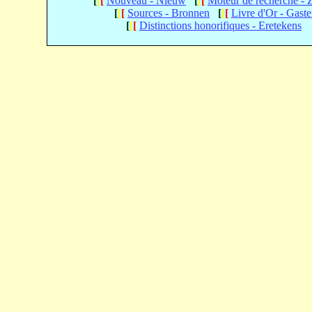
[
[
[
Nouveau - Nieuw
[
[
[
Moteur de recherche -
[
[
[
Sources - Bronnen
[
[
[
Livre d'Or - Gast
[
[
[
Distinctions honorifiques - Eretekens