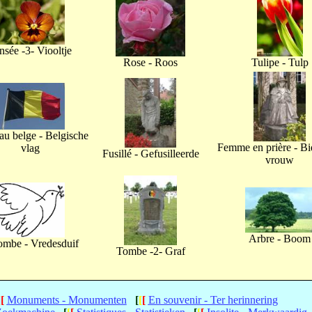
nsée -3- Viooltje
Rose - Roos
Tulipe - Tulp
u belge - Belgische
Femme en prière - B
vlag
Fusillé - Gefusilleerde
vrouw
Arbre - Boom
ombe - Vredesduif
Tombe -2- Graf
[
[
Monuments - Monumenten
[
[
[
En souvenir - Ter herinnering