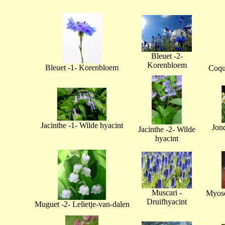
Bleuet -2-
Korenbloem
Bleuet -1- Korenbloem
Coque
Jacinthe -1- Wilde hyacint
Jonq
Jacinthe -2- Wilde
hyacint
Muscari -
Myoso
Druifhyacint
Muguet -2- Lelietje-van-dalen