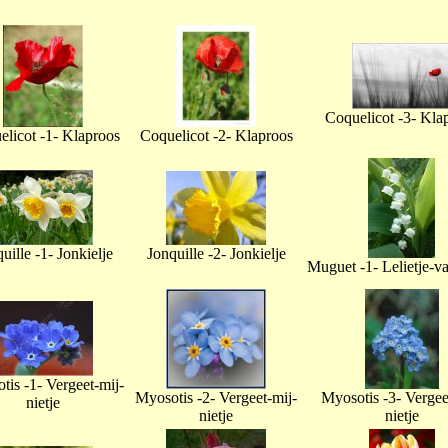
Coquelicot -3- Kla
licot -1- Klaproos
Coquelicot -2- Klaproos
uille -1- Jonkielje
Jonquille -2- Jonkielje
Muguet -1- Lelietje-v
tis -1- Vergeet-mij-
Myosotis -2- Vergeet-mij-
Myosotis -3- Vergee
nietje
nietje
nietje