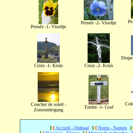
Pe
Pensée -2- Viooltje
Pensée -1- Viooltje
Drapea
Croix -1- Kruis
Croix -2- Kruis
Col
Coucher de soleil -
Tombe -1- Graf
Zonsondergang
[
[
[
Accueil - Onthaal
[
[
[
Noms - Namen
[