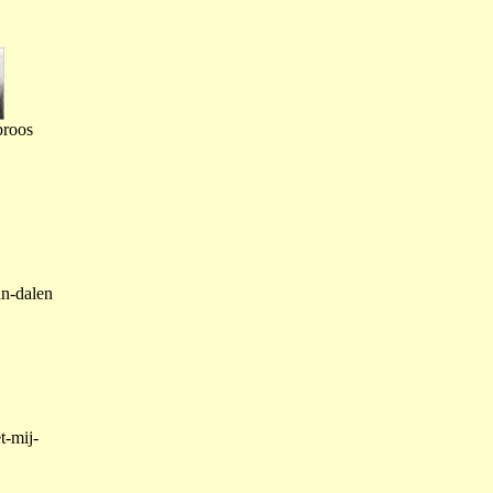
proos
an-dalen
t-mij-