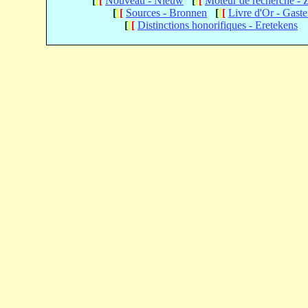
[
[
[
Nouveau - Nieuw
[
[
[
Moteur de recherche -
[
[
[
Sources - Bronnen
[
[
[
Livre d'Or - Gast
[
[
[
Distinctions honorifiques - Eretekens