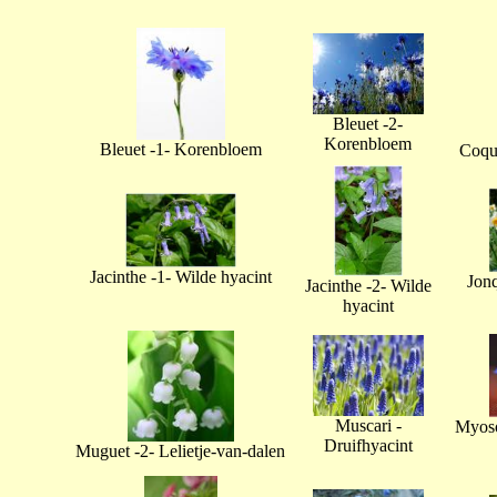
Bleuet -2-
Korenbloem
Bleuet -1- Korenbloem
Coque
Jacinthe -1- Wilde hyacint
Jonq
Jacinthe -2- Wilde
hyacint
Muscari -
Myoso
Druifhyacint
Muguet -2- Lelietje-van-dalen