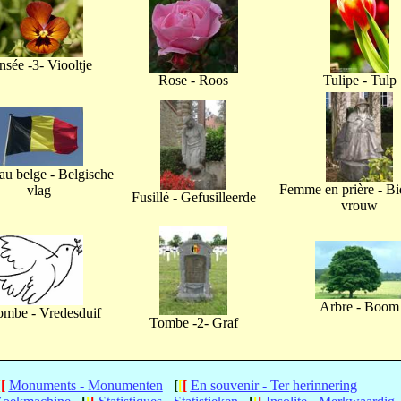
nsée -3- Viooltje
Rose - Roos
Tulipe - Tulp
u belge - Belgische
Femme en prière - B
vlag
Fusillé - Gefusilleerde
vrouw
Arbre - Boom
ombe - Vredesduif
Tombe -2- Graf
[
[
Monuments - Monumenten
[
[
[
En souvenir - Ter herinnering