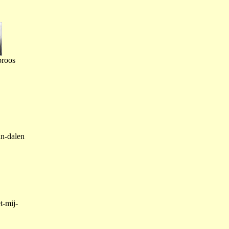
proos
an-dalen
t-mij-