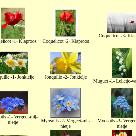
Coquelicot -3- Kla
licot -1- Klaproos
Coquelicot -2- Klaproos
uille -1- Jonkielje
Jonquille -2- Jonkielje
Muguet -1- Lelietje-v
tis -1- Vergeet-mij-
Myosotis -2- Vergeet-mij-
Myosotis -3- Vergee
nietje
nietje
nietje