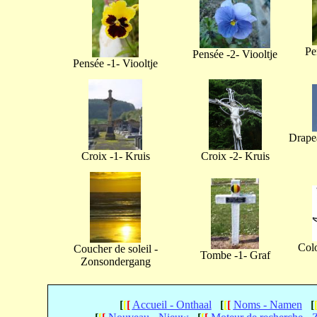
Pe
Pensée -2- Viooltje
Pensée -1- Viooltje
Drapea
Croix -1- Kruis
Croix -2- Kruis
Col
Coucher de soleil -
Tombe -1- Graf
Zonsondergang
[
[
[
Accueil - Onthaal
[
[
[
Noms - Namen
[