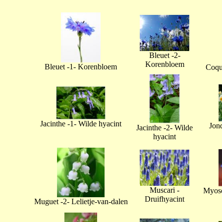
Bleuet -2-
Korenbloem
Bleuet -1- Korenbloem
Coque
Jacinthe -1- Wilde hyacint
Jonq
Jacinthe -2- Wilde
hyacint
Muscari -
Myoso
Druifhyacint
Muguet -2- Lelietje-van-dalen