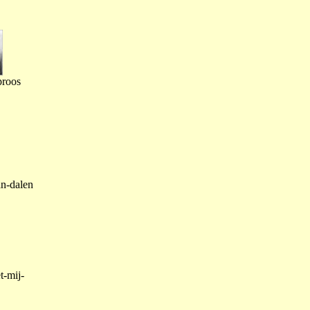
proos
an-dalen
t-mij-