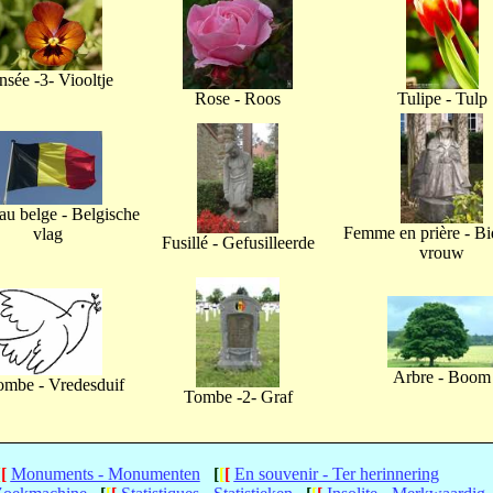
nsée -3- Viooltje
Rose - Roos
Tulipe - Tulp
u belge - Belgische
Femme en prière - B
vlag
Fusillé - Gefusilleerde
vrouw
Arbre - Boom
ombe - Vredesduif
Tombe -2- Graf
[
[
Monuments - Monumenten
[
[
[
En souvenir - Ter herinnering