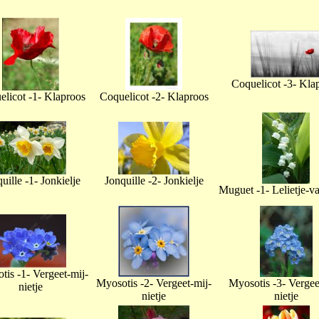
Coquelicot -3- Kla
licot -1- Klaproos
Coquelicot -2- Klaproos
uille -1- Jonkielje
Jonquille -2- Jonkielje
Muguet -1- Lelietje-v
tis -1- Vergeet-mij-
Myosotis -2- Vergeet-mij-
Myosotis -3- Vergee
nietje
nietje
nietje