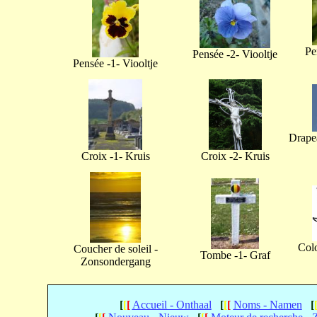
Pe
Pensée -2- Viooltje
Pensée -1- Viooltje
Drapea
Croix -1- Kruis
Croix -2- Kruis
Col
Coucher de soleil -
Tombe -1- Graf
Zonsondergang
[
[
[
Accueil - Onthaal
[
[
[
Noms - Namen
[