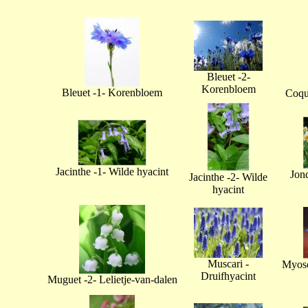
Bleuet -2-
Korenbloem
Bleuet -1- Korenbloem
Coque
Jacinthe -1- Wilde hyacint
Jonq
Jacinthe -2- Wilde
hyacint
Muscari -
Myoso
Druifhyacint
Muguet -2- Lelietje-van-dalen