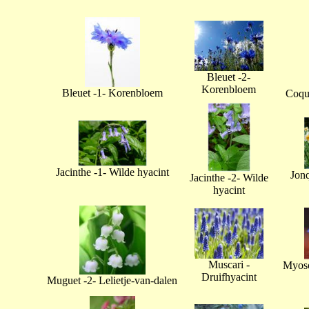
Bleuet -2-
Korenbloem
Bleuet -1- Korenbloem
Coque
Jacinthe -1- Wilde hyacint
Jonq
Jacinthe -2- Wilde
hyacint
Muscari -
Myoso
Druifhyacint
Muguet -2- Lelietje-van-dalen