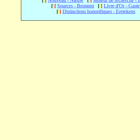
[
[
[
Nouveau - Nieuw
[
[
[
Moteur de recherche -
[
[
[
Sources - Bronnen
[
[
[
Livre d'Or - Gast
[
[
[
Distinctions honorifiques - Eretekens