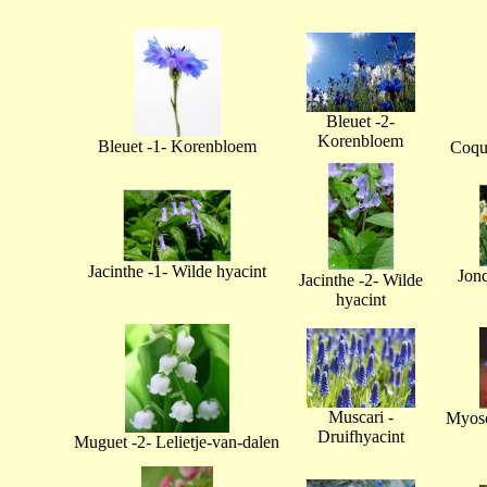
Bleuet -2-
Korenbloem
Bleuet -1- Korenbloem
Coque
Jacinthe -1- Wilde hyacint
Jonq
Jacinthe -2- Wilde
hyacint
Muscari -
Myoso
Druifhyacint
Muguet -2- Lelietje-van-dalen