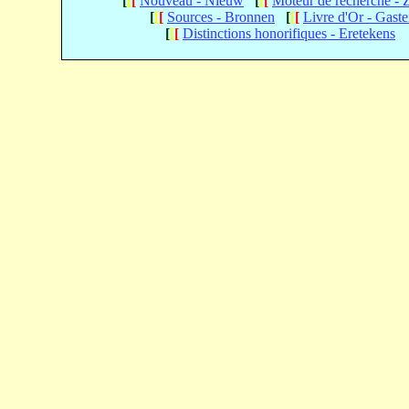
[
[
[
Nouveau - Nieuw
[
[
[
Moteur de recherche -
[
[
[
Sources - Bronnen
[
[
[
Livre d'Or - Gast
[
[
[
Distinctions honorifiques - Eretekens