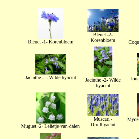
Bleuet -2-
Korenbloem
Bleuet -1- Korenbloem
Coque
Jacinthe -1- Wilde hyacint
Jonq
Jacinthe -2- Wilde
hyacint
Muscari -
Myoso
Druifhyacint
Muguet -2- Lelietje-van-dalen