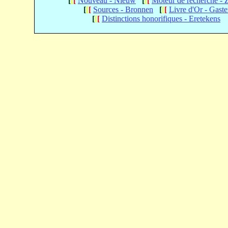
[
[
[
Nouveau - Nieuw
[
[
[
Moteur de recherche -
[
[
[
Sources - Bronnen
[
[
[
Livre d'Or - Gast
[
[
[
Distinctions honorifiques - Eretekens