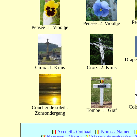
Pe
Pensée -2- Viooltje
Pensée -1- Viooltje
Drapea
Croix -1- Kruis
Croix -2- Kruis
Col
Coucher de soleil -
Tombe -1- Graf
Zonsondergang
[
[
[
Accueil - Onthaal
[
[
[
Noms - Namen
[