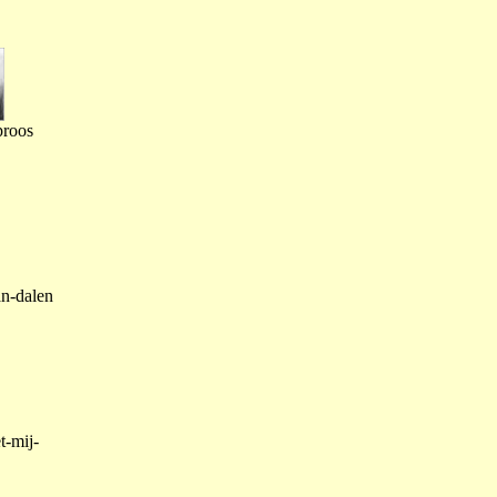
proos
an-dalen
t-mij-