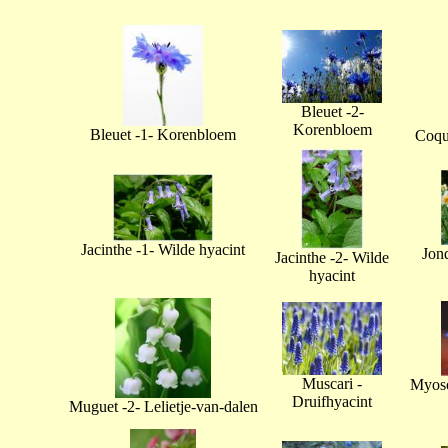
Bleuet -2-
Korenbloem
Bleuet -1- Korenbloem
Coque
Jacinthe -1- Wilde hyacint
Jonq
Jacinthe -2- Wilde
hyacint
Muscari -
Myoso
Druifhyacint
Muguet -2- Lelietje-van-dalen