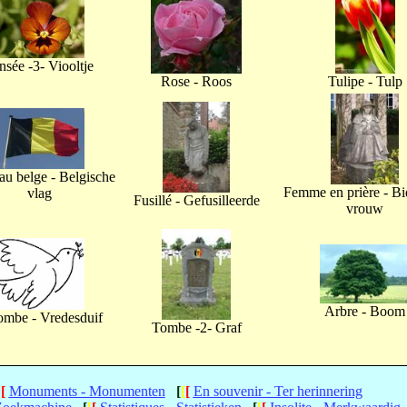
nsée -3- Viooltje
Rose - Roos
Tulipe - Tulp
u belge - Belgische
Femme en prière - B
vlag
Fusillé - Gefusilleerde
vrouw
Arbre - Boom
ombe - Vredesduif
Tombe -2- Graf
[
[
Monuments - Monumenten
[
[
[
En souvenir - Ter herinnering