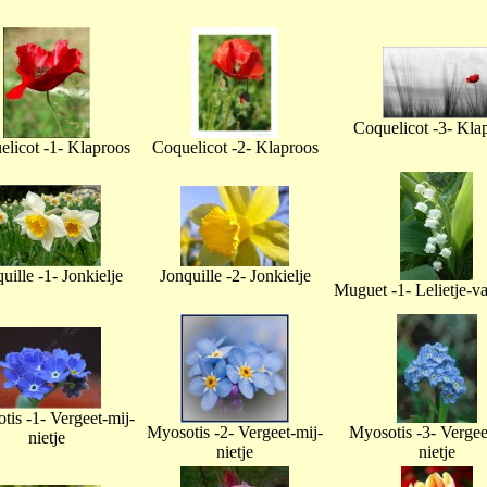
Coquelicot -3- Kla
licot -1- Klaproos
Coquelicot -2- Klaproos
uille -1- Jonkielje
Jonquille -2- Jonkielje
Muguet -1- Lelietje-v
tis -1- Vergeet-mij-
Myosotis -2- Vergeet-mij-
Myosotis -3- Vergee
nietje
nietje
nietje