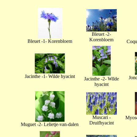
Bleuet -2-
Korenbloem
Bleuet -1- Korenbloem
Coque
Jacinthe -1- Wilde hyacint
Jonq
Jacinthe -2- Wilde
hyacint
Muscari -
Myoso
Druifhyacint
Muguet -2- Lelietje-van-dalen