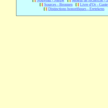
[
[
[
Nouveau - Nieuw
[
[
[
Moteur de recherche -
[
[
[
Sources - Bronnen
[
[
[
Livre d'Or - Gast
[
[
[
Distinctions honorifiques - Eretekens