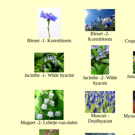
Bleuet -2-
Korenbloem
Bleuet -1- Korenbloem
Coque
Jacinthe -1- Wilde hyacint
Jonq
Jacinthe -2- Wilde
hyacint
Muscari -
Myoso
Druifhyacint
Muguet -2- Lelietje-van-dalen