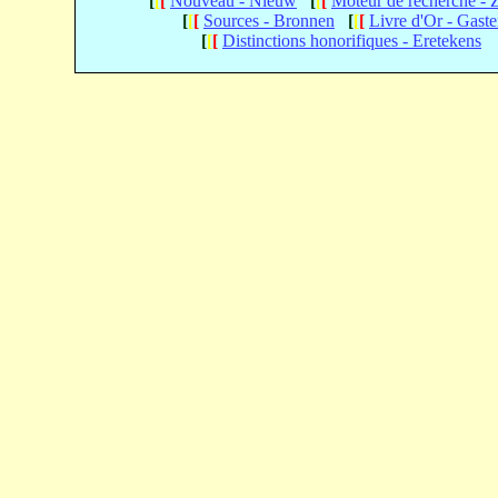
[
[
[
Nouveau - Nieuw
[
[
[
Moteur de recherche -
[
[
[
Sources - Bronnen
[
[
[
Livre d'Or - Gast
[
[
[
Distinctions honorifiques - Eretekens