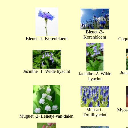
Bleuet -2-
Korenbloem
Bleuet -1- Korenbloem
Coque
Jacinthe -1- Wilde hyacint
Jonq
Jacinthe -2- Wilde
hyacint
Muscari -
Myoso
Druifhyacint
Muguet -2- Lelietje-van-dalen