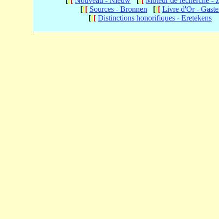
[
[
[
Nouveau - Nieuw
[
[
[
Moteur de recherche -
[
[
[
Sources - Bronnen
[
[
[
Livre d'Or - Gast
[
[
[
Distinctions honorifiques - Eretekens