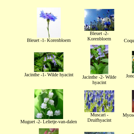
Bleuet -2-
Korenbloem
Bleuet -1- Korenbloem
Coque
Jacinthe -1- Wilde hyacint
Jonq
Jacinthe -2- Wilde
hyacint
Muscari -
Myoso
Druifhyacint
Muguet -2- Lelietje-van-dalen