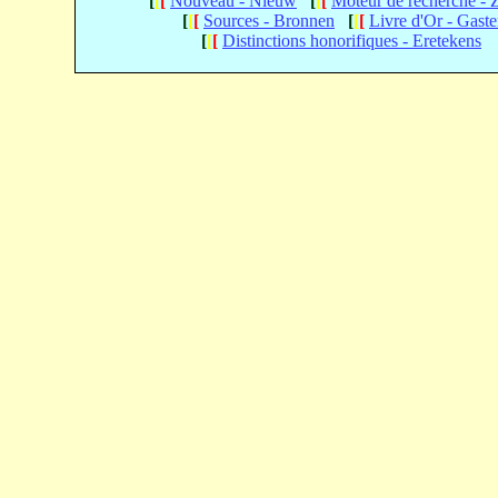
[
[
[
Nouveau - Nieuw
[
[
[
Moteur de recherche -
[
[
[
Sources - Bronnen
[
[
[
Livre d'Or - Gast
[
[
[
Distinctions honorifiques - Eretekens