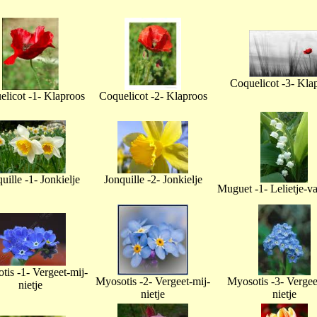
Coquelicot -3- Kla
licot -1- Klaproos
Coquelicot -2- Klaproos
uille -1- Jonkielje
Jonquille -2- Jonkielje
Muguet -1- Lelietje-v
tis -1- Vergeet-mij-
Myosotis -2- Vergeet-mij-
Myosotis -3- Vergee
nietje
nietje
nietje