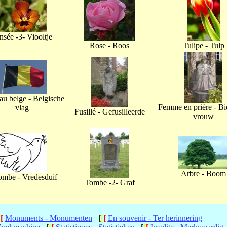
nsée -3- Viooltje
Rose - Roos
Tulipe - Tulp
u belge - Belgische
Femme en prière - B
vlag
Fusillé - Gefusilleerde
vrouw
Arbre - Boom
ombe - Vredesduif
Tombe -2- Graf
[
[
Monuments - Monumenten
[
[
[
En souvenir - Ter herinnering