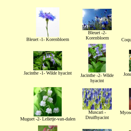
Bleuet -2-
Korenbloem
Bleuet -1- Korenbloem
Coque
Jacinthe -1- Wilde hyacint
Jonq
Jacinthe -2- Wilde
hyacint
Muscari -
Myoso
Druifhyacint
Muguet -2- Lelietje-van-dalen