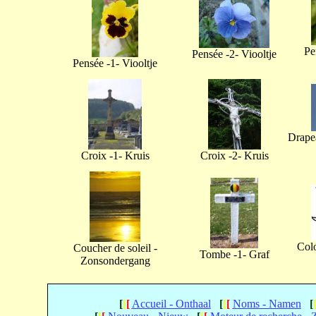
Pe
Pensée -2- Viooltje
Pensée -1- Viooltje
Drapea
Croix -1- Kruis
Croix -2- Kruis
Col
Coucher de soleil -
Tombe -1- Graf
Zonsondergang
[
[
[
Accueil - Onthaal
[
[
[
Noms - Namen
[