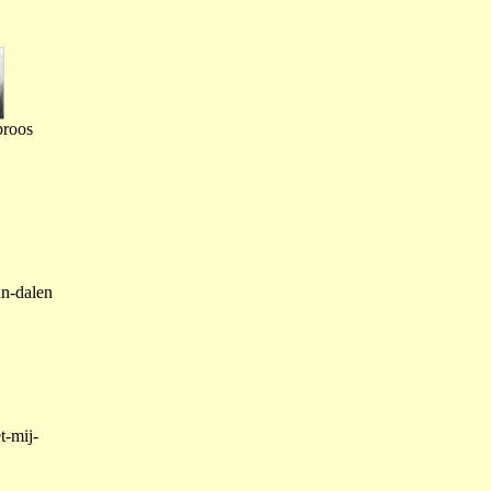
proos
an-dalen
t-mij-