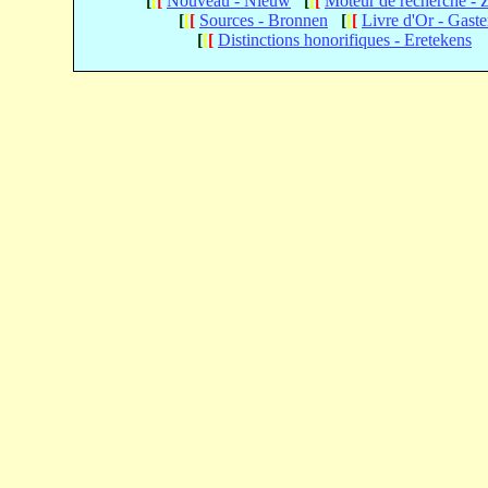
[
[
[
Nouveau - Nieuw
[
[
[
Moteur de recherche -
[
[
[
Sources - Bronnen
[
[
[
Livre d'Or - Gast
[
[
[
Distinctions honorifiques - Eretekens