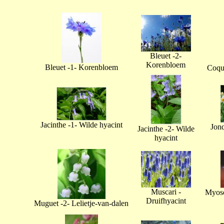
Bleuet -2-
Korenbloem
Bleuet -1- Korenbloem
Coque
Jacinthe -1- Wilde hyacint
Jonq
Jacinthe -2- Wilde
hyacint
Muscari -
Myoso
Druifhyacint
Muguet -2- Lelietje-van-dalen