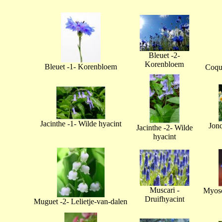
Bleuet -2-
Korenbloem
Bleuet -1- Korenbloem
Coque
Jacinthe -1- Wilde hyacint
Jonq
Jacinthe -2- Wilde
hyacint
Muscari -
Myoso
Druifhyacint
Muguet -2- Lelietje-van-dalen