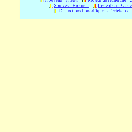
[
[
[
Nouveau - Nieuw
[
[
[
Moteur de recherche -
[
[
[
Sources - Bronnen
[
[
[
Livre d'Or - Gast
[
[
[
Distinctions honorifiques - Eretekens