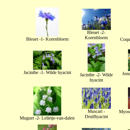
Bleuet -2-
Korenbloem
Bleuet -1- Korenbloem
Coque
Jacinthe -1- Wilde hyacint
Jonq
Jacinthe -2- Wilde
hyacint
Muscari -
Myoso
Druifhyacint
Muguet -2- Lelietje-van-dalen