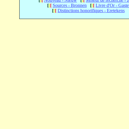
[
[
[
Nouveau - Nieuw
[
[
[
Moteur de recherche -
[
[
[
Sources - Bronnen
[
[
[
Livre d'Or - Gast
[
[
[
Distinctions honorifiques - Eretekens