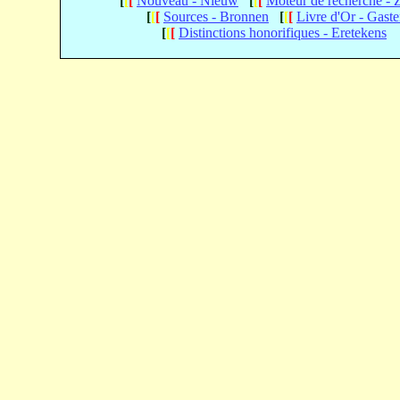
[
[
[
Nouveau - Nieuw
[
[
[
Moteur de recherche -
[
[
[
Sources - Bronnen
[
[
[
Livre d'Or - Gast
[
[
[
Distinctions honorifiques - Eretekens