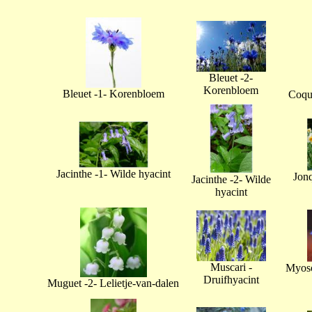
Bleuet -2-
Korenbloem
Bleuet -1- Korenbloem
Coque
Jacinthe -1- Wilde hyacint
Jonq
Jacinthe -2- Wilde
hyacint
Muscari -
Myoso
Druifhyacint
Muguet -2- Lelietje-van-dalen