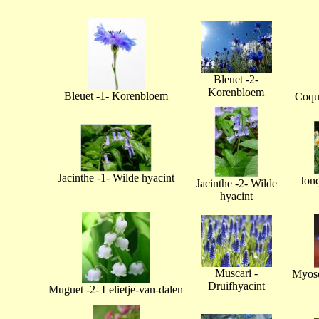
Bleuet -2-
Korenbloem
Bleuet -1- Korenbloem
Coque
Jacinthe -1- Wilde hyacint
Jonq
Jacinthe -2- Wilde
hyacint
Muscari -
Myoso
Druifhyacint
Muguet -2- Lelietje-van-dalen