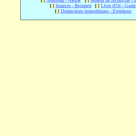
[
[
[
Nouveau - Nieuw
[
[
[
Moteur de recherche -
[
[
[
Sources - Bronnen
[
[
[
Livre d'Or - Gast
[
[
[
Distinctions honorifiques - Eretekens