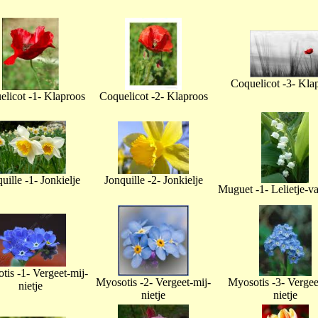
Coquelicot -3- Kla
licot -1- Klaproos
Coquelicot -2- Klaproos
uille -1- Jonkielje
Jonquille -2- Jonkielje
Muguet -1- Lelietje-v
tis -1- Vergeet-mij-
Myosotis -2- Vergeet-mij-
Myosotis -3- Vergee
nietje
nietje
nietje