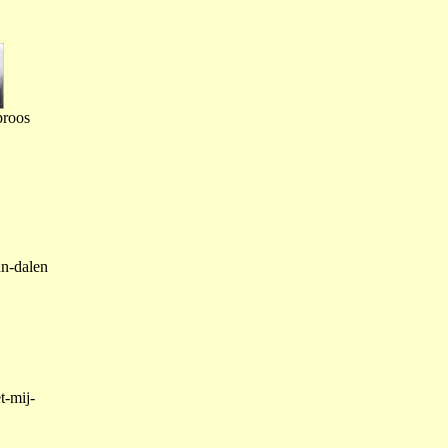
proos
an-dalen
t-mij-