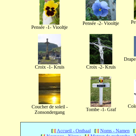
Pe
Pensée -2- Viooltje
Pensée -1- Viooltje
Drapea
Croix -1- Kruis
Croix -2- Kruis
Col
Coucher de soleil -
Tombe -1- Graf
Zonsondergang
[
[
[
Accueil - Onthaal
[
[
[
Noms - Namen
[