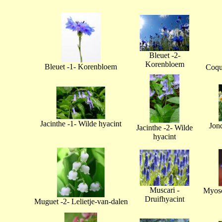
Bleuet -2-
Korenbloem
Bleuet -1- Korenbloem
Coque
Jacinthe -1- Wilde hyacint
Jonq
Jacinthe -2- Wilde
hyacint
Muscari -
Myoso
Druifhyacint
Muguet -2- Lelietje-van-dalen