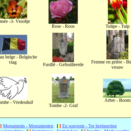
nsée -3- Viooltje
Rose - Roos
Tulipe - Tulp
u belge - Belgische
Femme en prière - B
vlag
Fusillé - Gefusilleerde
vrouw
Arbre - Boom
ombe - Vredesduif
Tombe -2- Graf
[
[
Monuments - Monumenten
[
[
[
En souvenir - Ter herinnering