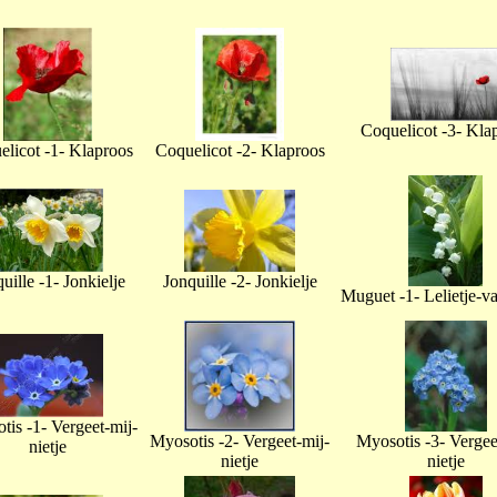
Coquelicot -3- Kla
licot -1- Klaproos
Coquelicot -2- Klaproos
uille -1- Jonkielje
Jonquille -2- Jonkielje
Muguet -1- Lelietje-v
tis -1- Vergeet-mij-
Myosotis -2- Vergeet-mij-
Myosotis -3- Vergee
nietje
nietje
nietje