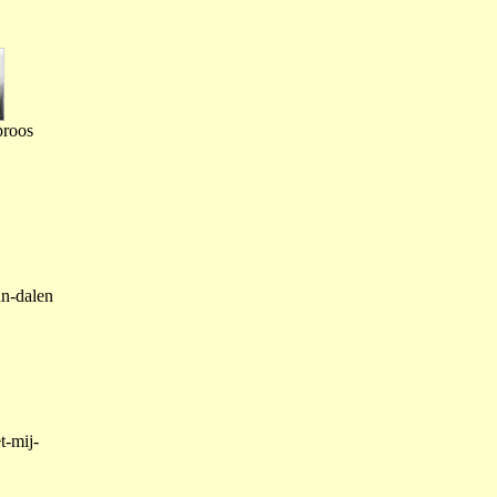
proos
an-dalen
t-mij-