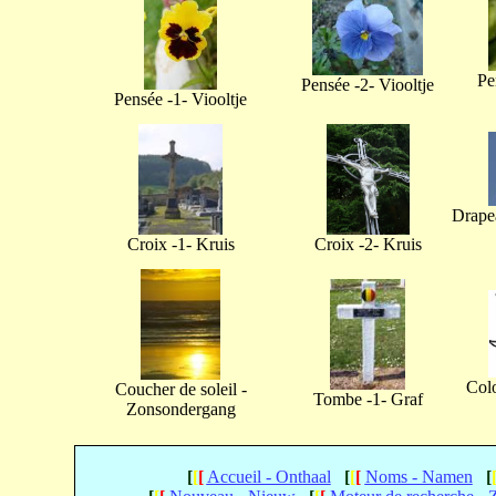
Pe
Pensée -2- Viooltje
Pensée -1- Viooltje
Drapea
Croix -1- Kruis
Croix -2- Kruis
Col
Coucher de soleil -
Tombe -1- Graf
Zonsondergang
[
[
[
Accueil - Onthaal
[
[
[
Noms - Namen
[