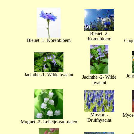
Bleuet -2-
Korenbloem
Bleuet -1- Korenbloem
Coque
Jacinthe -1- Wilde hyacint
Jonq
Jacinthe -2- Wilde
hyacint
Muscari -
Myoso
Druifhyacint
Muguet -2- Lelietje-van-dalen