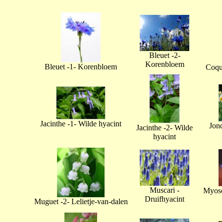
Bleuet -2-
Korenbloem
Bleuet -1- Korenbloem
Coque
Jacinthe -1- Wilde hyacint
Jonq
Jacinthe -2- Wilde
hyacint
Muscari -
Myoso
Druifhyacint
Muguet -2- Lelietje-van-dalen