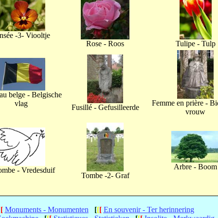
nsée -3- Viooltje
Rose - Roos
Tulipe - Tulp
u belge - Belgische
Femme en prière - B
vlag
Fusillé - Gefusilleerde
vrouw
Arbre - Boom
ombe - Vredesduif
Tombe -2- Graf
[
[
Monuments - Monumenten
[
[
[
En souvenir - Ter herinnering