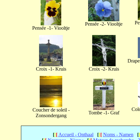
Pe
Pensée -2- Viooltje
Pensée -1- Viooltje
Drapea
Croix -1- Kruis
Croix -2- Kruis
Col
Coucher de soleil -
Tombe -1- Graf
Zonsondergang
[
[
[
Accueil - Onthaal
[
[
[
Noms - Namen
[