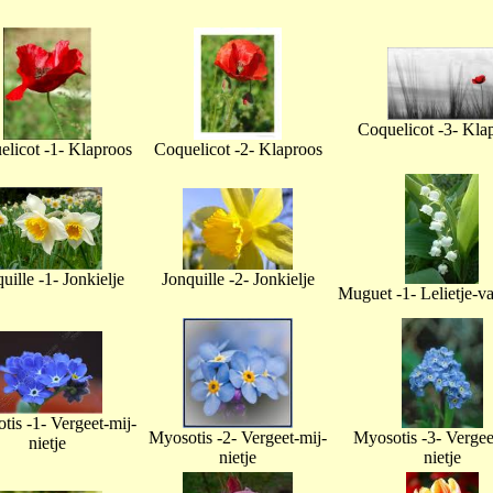
Coquelicot -3- Kla
licot -1- Klaproos
Coquelicot -2- Klaproos
uille -1- Jonkielje
Jonquille -2- Jonkielje
Muguet -1- Lelietje-v
tis -1- Vergeet-mij-
Myosotis -2- Vergeet-mij-
Myosotis -3- Vergee
nietje
nietje
nietje