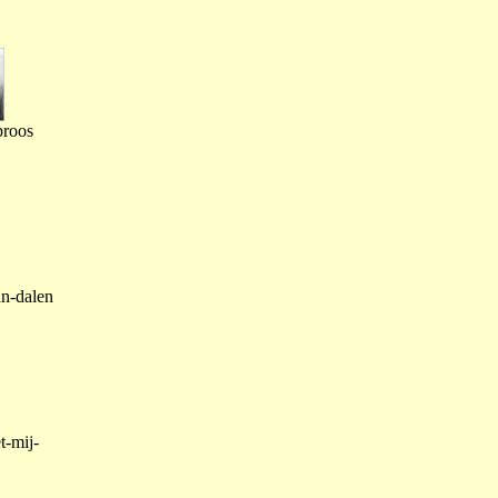
proos
an-dalen
t-mij-