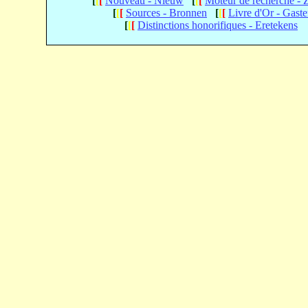
[
[
[
Nouveau - Nieuw
[
[
[
Moteur de recherche -
[
[
[
Sources - Bronnen
[
[
[
Livre d'Or - Gast
[
[
[
Distinctions honorifiques - Eretekens