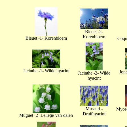
Bleuet -2-
Korenbloem
Bleuet -1- Korenbloem
Coque
Jacinthe -1- Wilde hyacint
Jonq
Jacinthe -2- Wilde
hyacint
Muscari -
Myoso
Druifhyacint
Muguet -2- Lelietje-van-dalen