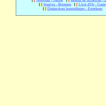
[
[
[
Nouveau - Nieuw
[
[
[
Moteur de recherche -
[
[
[
Sources - Bronnen
[
[
[
Livre d'Or - Gast
[
[
[
Distinctions honorifiques - Eretekens