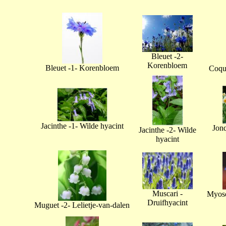
Bleuet -2-
Korenbloem
Bleuet -1- Korenbloem
Coque
Jacinthe -1- Wilde hyacint
Jonq
Jacinthe -2- Wilde
hyacint
Muscari -
Myoso
Druifhyacint
Muguet -2- Lelietje-van-dalen