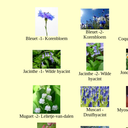
Bleuet -2-
Korenbloem
Bleuet -1- Korenbloem
Coque
Jacinthe -1- Wilde hyacint
Jonq
Jacinthe -2- Wilde
hyacint
Muscari -
Myoso
Druifhyacint
Muguet -2- Lelietje-van-dalen