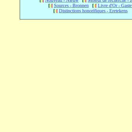
[
[
[
Nouveau - Nieuw
[
[
[
Moteur de recherche -
[
[
[
Sources - Bronnen
[
[
[
Livre d'Or - Gast
[
[
[
Distinctions honorifiques - Eretekens