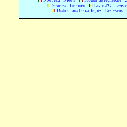
[
[
[
Nouveau - Nieuw
[
[
[
Moteur de recherche -
[
[
[
Sources - Bronnen
[
[
[
Livre d'Or - Gast
[
[
[
Distinctions honorifiques - Eretekens