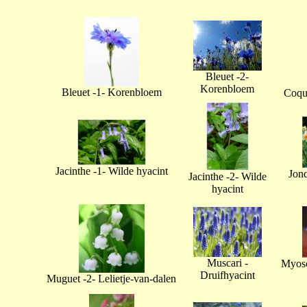
Bleuet -2-
Korenbloem
Bleuet -1- Korenbloem
Coque
Jacinthe -1- Wilde hyacint
Jonq
Jacinthe -2- Wilde
hyacint
Muscari -
Myoso
Druifhyacint
Muguet -2- Lelietje-van-dalen