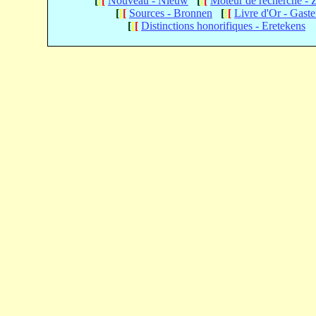
[
[
[
Nouveau - Nieuw
[
[
[
Moteur de recherche -
[
[
[
Sources - Bronnen
[
[
[
Livre d'Or - Gast
[
[
[
Distinctions honorifiques - Eretekens