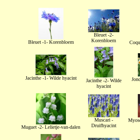
Bleuet -2-
Korenbloem
Bleuet -1- Korenbloem
Coque
Jacinthe -1- Wilde hyacint
Jonq
Jacinthe -2- Wilde
hyacint
Muscari -
Myoso
Druifhyacint
Muguet -2- Lelietje-van-dalen