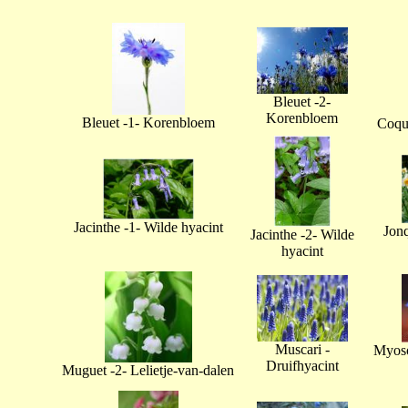
Bleuet -2-
Korenbloem
Bleuet -1- Korenbloem
Coque
Jacinthe -1- Wilde hyacint
Jonq
Jacinthe -2- Wilde
hyacint
Muscari -
Myoso
Druifhyacint
Muguet -2- Lelietje-van-dalen