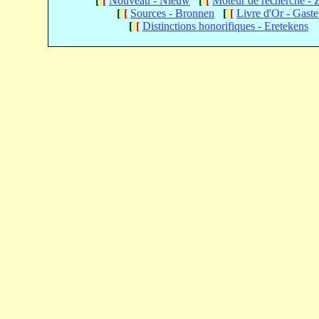
[
[
[
Nouveau - Nieuw
[
[
[
Moteur de recherche -
[
[
[
Sources - Bronnen
[
[
[
Livre d'Or - Gast
[
[
[
Distinctions honorifiques - Eretekens