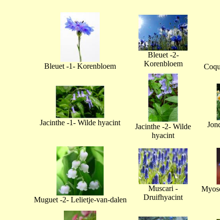
Bleuet -2-
Korenbloem
Bleuet -1- Korenbloem
Coque
Jacinthe -1- Wilde hyacint
Jonq
Jacinthe -2- Wilde
hyacint
Muscari -
Myoso
Druifhyacint
Muguet -2- Lelietje-van-dalen