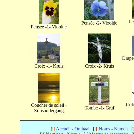
Pe
Pensée -2- Viooltje
Pensée -1- Viooltje
Drapea
Croix -1- Kruis
Croix -2- Kruis
Col
Coucher de soleil -
Tombe -1- Graf
Zonsondergang
[
[
[
Accueil - Onthaal
[
[
[
Noms - Namen
[