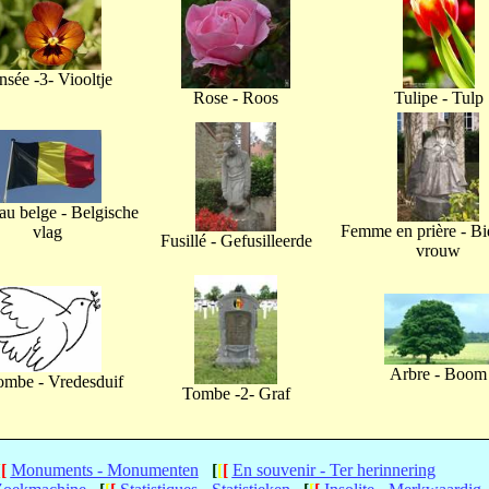
nsée -3- Viooltje
Rose - Roos
Tulipe - Tulp
u belge - Belgische
Femme en prière - B
vlag
Fusillé - Gefusilleerde
vrouw
Arbre - Boom
ombe - Vredesduif
Tombe -2- Graf
[
[
Monuments - Monumenten
[
[
[
En souvenir - Ter herinnering