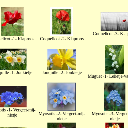
Coquelicot -3- Kla
licot -1- Klaproos
Coquelicot -2- Klaproos
uille -1- Jonkielje
Jonquille -2- Jonkielje
Muguet -1- Lelietje-v
tis -1- Vergeet-mij-
Myosotis -2- Vergeet-mij-
Myosotis -3- Vergee
nietje
nietje
nietje