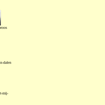
proos
an-dalen
t-mij-