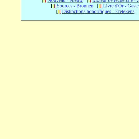
[
[
[
Nouveau - Nieuw
[
[
[
Moteur de recherche -
[
[
[
Sources - Bronnen
[
[
[
Livre d'Or - Gast
[
[
[
Distinctions honorifiques - Eretekens