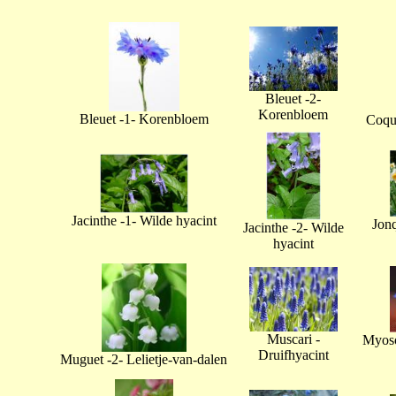
Bleuet -2-
Korenbloem
Bleuet -1- Korenbloem
Coque
Jacinthe -1- Wilde hyacint
Jonq
Jacinthe -2- Wilde
hyacint
Muscari -
Myoso
Druifhyacint
Muguet -2- Lelietje-van-dalen