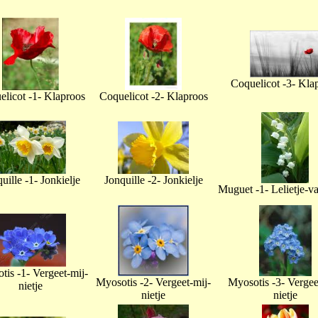
Coquelicot -3- Kla
licot -1- Klaproos
Coquelicot -2- Klaproos
uille -1- Jonkielje
Jonquille -2- Jonkielje
Muguet -1- Lelietje-v
tis -1- Vergeet-mij-
Myosotis -2- Vergeet-mij-
Myosotis -3- Vergee
nietje
nietje
nietje