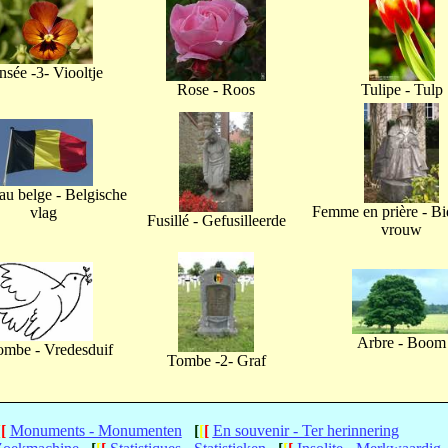
nsée -3- Viooltje
Rose - Roos
Tulipe - Tulp
u belge - Belgische
Femme en prière - B
vlag
Fusillé - Gefusilleerde
vrouw
Arbre - Boom
ombe - Vredesduif
Tombe -2- Graf
[
[
Monuments - Monumenten
[
[
[
En souvenir - Ter herinnering