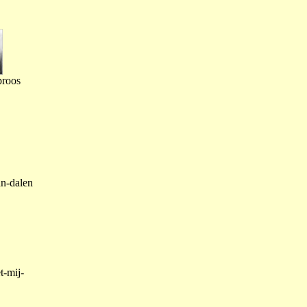
proos
an-dalen
t-mij-