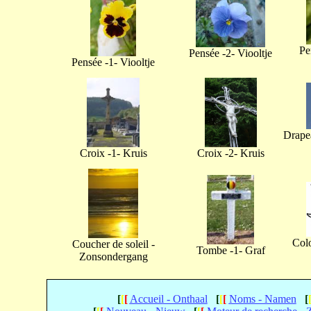
Pe
Pensée -2- Viooltje
Pensée -1- Viooltje
Drapea
Croix -1- Kruis
Croix -2- Kruis
Col
Coucher de soleil -
Tombe -1- Graf
Zonsondergang
[
[
[
Accueil - Onthaal
[
[
[
Noms - Namen
[