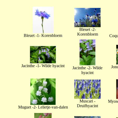
Bleuet -2-
Korenbloem
Bleuet -1- Korenbloem
Coque
Jacinthe -1- Wilde hyacint
Jonq
Jacinthe -2- Wilde
hyacint
Muscari -
Myoso
Druifhyacint
Muguet -2- Lelietje-van-dalen