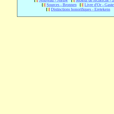
[
[
[
Nouveau - Nieuw
[
[
[
Moteur de recherche -
[
[
[
Sources - Bronnen
[
[
[
Livre d'Or - Gast
[
[
[
Distinctions honorifiques - Eretekens