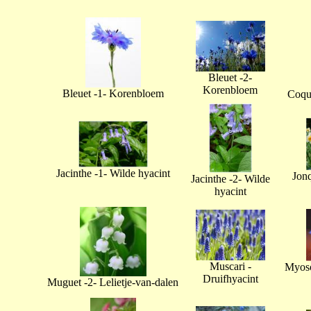
Bleuet -2-
Korenbloem
Bleuet -1- Korenbloem
Coque
Jacinthe -1- Wilde hyacint
Jonq
Jacinthe -2- Wilde
hyacint
Muscari -
Myoso
Druifhyacint
Muguet -2- Lelietje-van-dalen