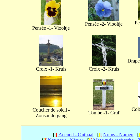
Pe
Pensée -2- Viooltje
Pensée -1- Viooltje
Drapea
Croix -1- Kruis
Croix -2- Kruis
Col
Coucher de soleil -
Tombe -1- Graf
Zonsondergang
[
[
[
Accueil - Onthaal
[
[
[
Noms - Namen
[