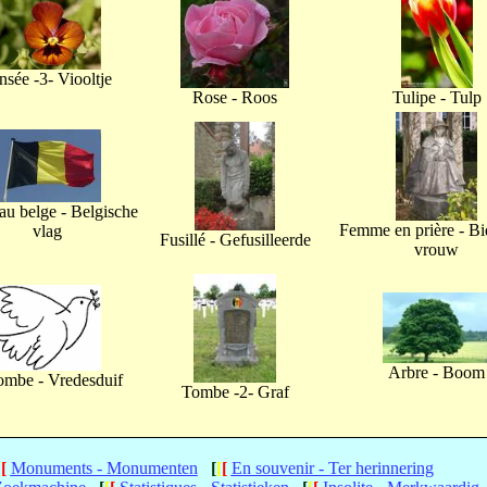
nsée -3- Viooltje
Rose - Roos
Tulipe - Tulp
u belge - Belgische
Femme en prière - B
vlag
Fusillé - Gefusilleerde
vrouw
Arbre - Boom
ombe - Vredesduif
Tombe -2- Graf
[
[
Monuments - Monumenten
[
[
[
En souvenir - Ter herinnering