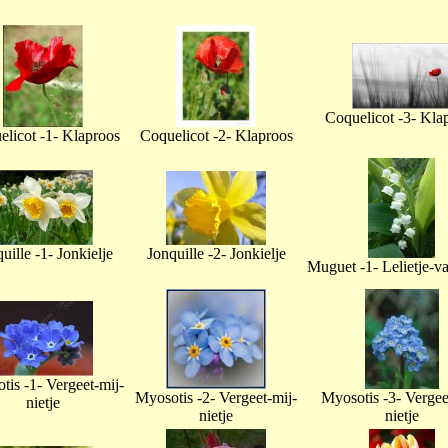
Coquelicot -3- Kla
licot -1- Klaproos
Coquelicot -2- Klaproos
uille -1- Jonkielje
Jonquille -2- Jonkielje
Muguet -1- Lelietje-v
tis -1- Vergeet-mij-
Myosotis -2- Vergeet-mij-
Myosotis -3- Vergee
nietje
nietje
nietje