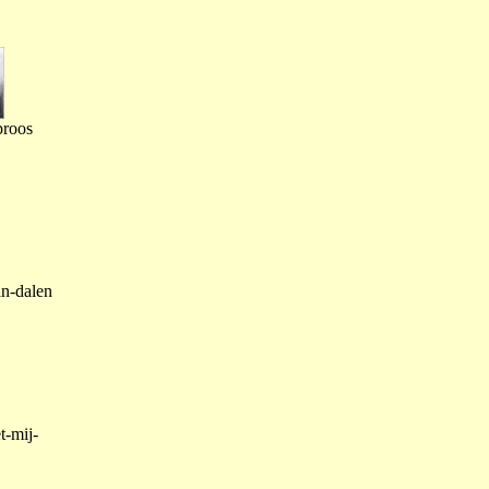
proos
an-dalen
t-mij-