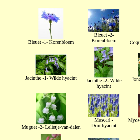
Bleuet -2-
Korenbloem
Bleuet -1- Korenbloem
Coque
Jacinthe -1- Wilde hyacint
Jonq
Jacinthe -2- Wilde
hyacint
Muscari -
Myoso
Druifhyacint
Muguet -2- Lelietje-van-dalen