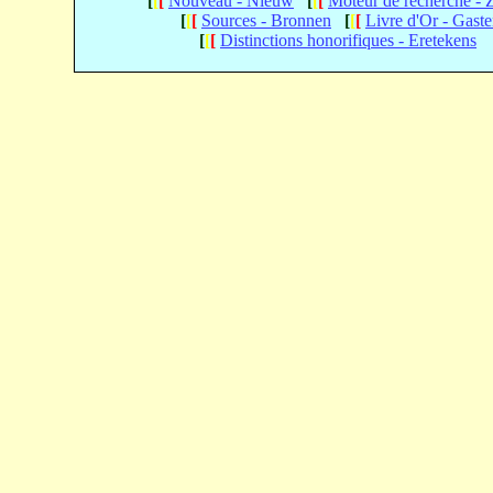
[
[
[
Nouveau - Nieuw
[
[
[
Moteur de recherche -
[
[
[
Sources - Bronnen
[
[
[
Livre d'Or - Gast
[
[
[
Distinctions honorifiques - Eretekens