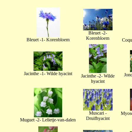
Bleuet -2-
Korenbloem
Bleuet -1- Korenbloem
Coque
Jacinthe -1- Wilde hyacint
Jonq
Jacinthe -2- Wilde
hyacint
Muscari -
Myoso
Druifhyacint
Muguet -2- Lelietje-van-dalen