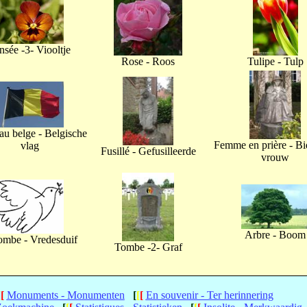
nsée -3- Viooltje
Rose - Roos
Tulipe - Tulp
u belge - Belgische
Femme en prière - B
vlag
Fusillé - Gefusilleerde
vrouw
Arbre - Boom
ombe - Vredesduif
Tombe -2- Graf
[
[
Monuments - Monumenten
[
[
[
En souvenir - Ter herinnering