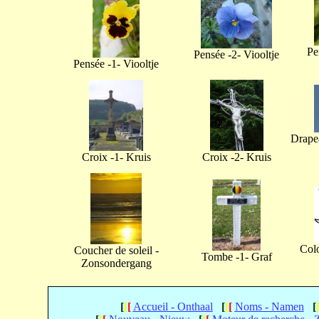
Pe
Pensée -2- Viooltje
Pensée -1- Viooltje
Drapea
Croix -1- Kruis
Croix -2- Kruis
Col
Coucher de soleil -
Tombe -1- Graf
Zonsondergang
[
[
[
Accueil - Onthaal
[
[
[
Noms - Namen
[