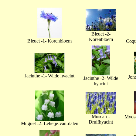
Bleuet -2-
Korenbloem
Bleuet -1- Korenbloem
Coque
Jacinthe -1- Wilde hyacint
Jonq
Jacinthe -2- Wilde
hyacint
Muscari -
Myoso
Druifhyacint
Muguet -2- Lelietje-van-dalen