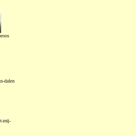
proos
an-dalen
t-mij-