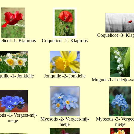
Coquelicot -3- Kla
licot -1- Klaproos
Coquelicot -2- Klaproos
uille -1- Jonkielje
Jonquille -2- Jonkielje
Muguet -1- Lelietje-v
tis -1- Vergeet-mij-
Myosotis -2- Vergeet-mij-
Myosotis -3- Vergee
nietje
nietje
nietje